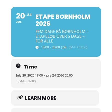
20
24
ETAPE BORNHOLM
2026
JUL
FEM DAGE PÅ BORNHOLM –
ETAPELØB OVER 5 DAGE –
FOR ALLE
18:00 – 20:00
(24)
(GMT+02:00)
Time
July 20, 2026 18:00 – july 24, 2026 20:00
(GMT+02:00)
LEARN MORE